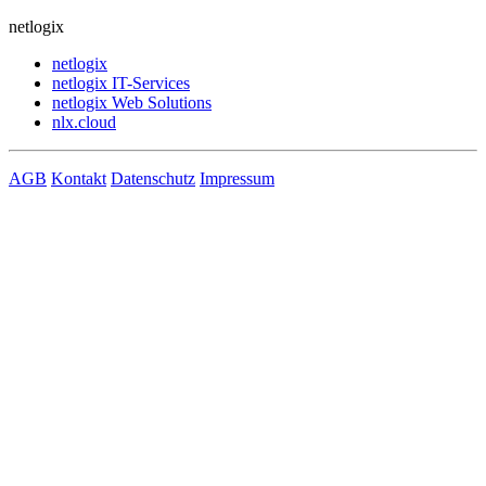
netlogix
netlogix
netlogix IT-Services
netlogix Web Solutions
nlx.cloud
AGB
Kontakt
Datenschutz
Impressum