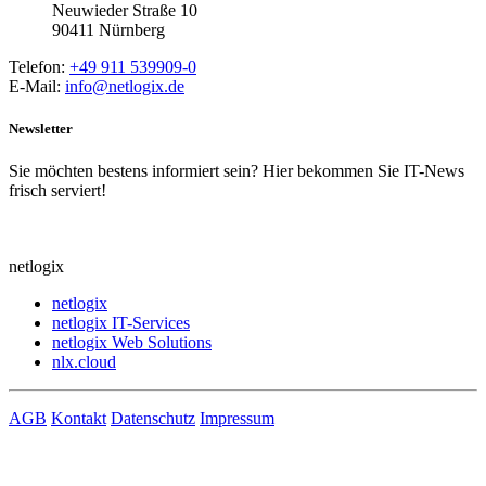
Neuwieder Straße 10
90411 Nürnberg
Telefon:
+49 911 539909-0
E-Mail:
info@netlogix.de
Newsletter
Sie möchten bestens informiert sein? Hier bekommen Sie IT-News
frisch serviert!
netlogix
netlogix
netlogix IT-Services
netlogix Web Solutions
nlx.cloud
AGB
Kontakt
Datenschutz
Impressum