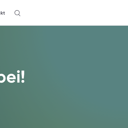
kt
bei!