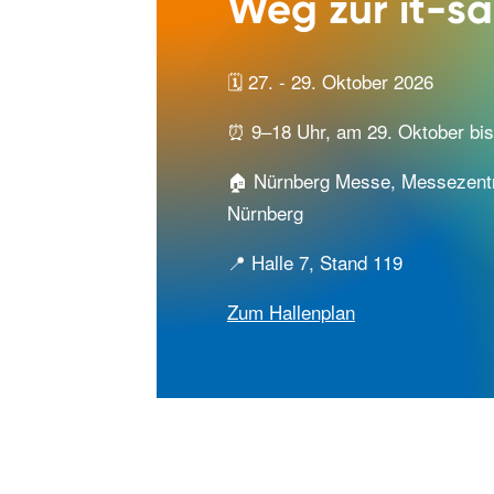
Weg zur it-sa
🗓️ 27. - 29. Oktober 2026
⏰ 9–18 Uhr, am 29. Oktober bis
🏠 Nürnberg Messe, Messezent
Nürnberg
📍 Halle 7, Stand 119
Zum Hallenplan